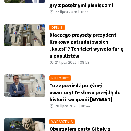
gry z potężnymi pieniędzmi
22 lipca 2026 |
11:22
OPINIE
Dlaczego przyszły prezydent
Krakowa zatrudni swoich
„kolesi”? Ten tekst wywoła furię
u populistów
21 lipca 2026 |
08:53
ROZMOWY
To zapowiedź potężnej
awantury! Te słowa przejdą do
historii kampanii [WYWIAD]
20 lipca 2026 |
08:44
WYDARZENIA
Obejrzałem posty Gibały z