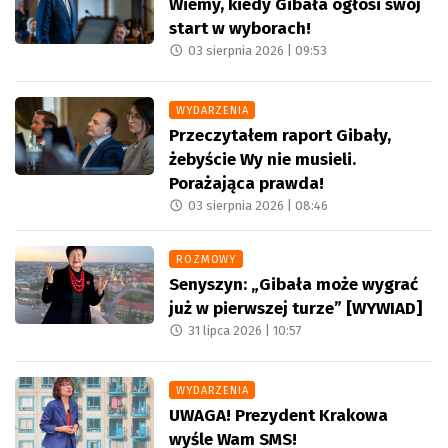
Wiemy, kiedy Gibała ogłosi swój
start w wyborach!
03 sierpnia 2026 |
09:53
WYDARZENIA
Przeczytałem raport Gibały,
żebyście Wy nie musieli.
Porażająca prawda!
03 sierpnia 2026 |
08:46
ROZMOWY
Senyszyn: „Gibała może wygrać
już w pierwszej turze” [WYWIAD]
31 lipca 2026 |
10:57
WYDARZENIA
UWAGA! Prezydent Krakowa
wyśle Wam SMS!