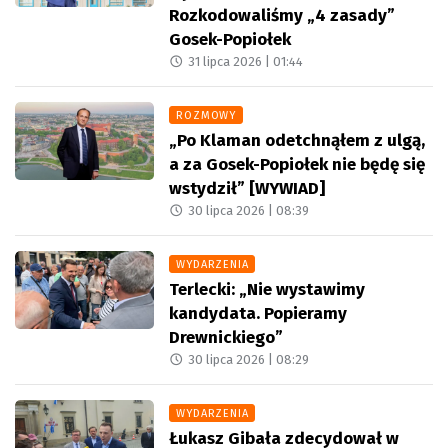
Rozkodowaliśmy „4 zasady”
Gosek-Popiołek
31 lipca 2026 |
01:44
ROZMOWY
„Po Klaman odetchnąłem z ulgą,
a za Gosek-Popiołek nie będę się
wstydził” [WYWIAD]
30 lipca 2026 |
08:39
WYDARZENIA
Terlecki: „Nie wystawimy
kandydata. Popieramy
Drewnickiego”
30 lipca 2026 |
08:29
WYDARZENIA
Łukasz Gibała zdecydował w