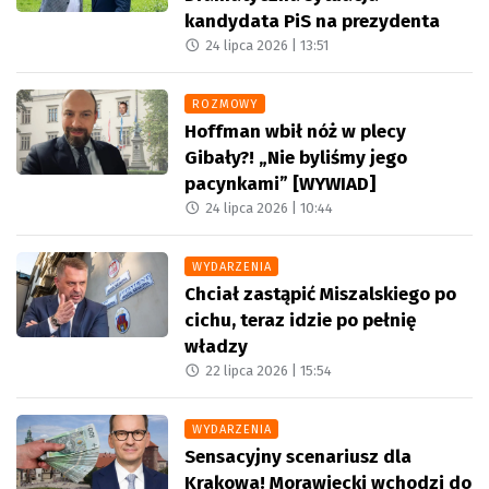
kandydata PiS na prezydenta
24 lipca 2026 |
13:51
ROZMOWY
Hoffman wbił nóż w plecy
Gibały?! „Nie byliśmy jego
pacynkami” [WYWIAD]
24 lipca 2026 |
10:44
WYDARZENIA
Chciał zastąpić Miszalskiego po
cichu, teraz idzie po pełnię
władzy
22 lipca 2026 |
15:54
WYDARZENIA
Sensacyjny scenariusz dla
Krakowa! Morawiecki wchodzi do