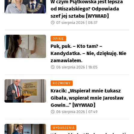
W czym Piątkowska jest lepsza
od Miszalskiego? Odpowiada
szef jej sztabu [WYWIAD]
07 sierpnia 2026 |
08:37
OPINIE
Puk, puk. – Kto tam? –
Kandydatka. – Nie, dziękuję. Nie
zamawiałem.
06 sierpnia 2026 |
18:05
ROZMOWY
Kracik: „Wspierał mnie Łukasz
Gibała, wspierał mnie Jarosław
Gowin…” [WYWIAD]
06 sierpnia 2026 |
07:49
WYDARZENIA