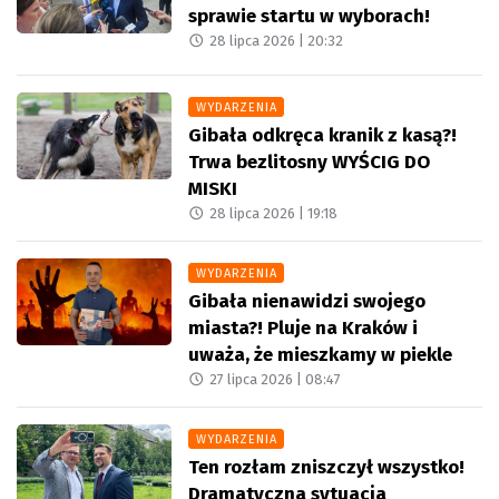
sprawie startu w wyborach!
28 lipca 2026 |
20:32
WYDARZENIA
Gibała odkręca kranik z kasą?!
Trwa bezlitosny WYŚCIG DO
MISKI
28 lipca 2026 |
19:18
WYDARZENIA
Gibała nienawidzi swojego
miasta?! Pluje na Kraków i
uważa, że mieszkamy w piekle
27 lipca 2026 |
08:47
WYDARZENIA
Ten rozłam zniszczył wszystko!
Dramatyczna sytuacja