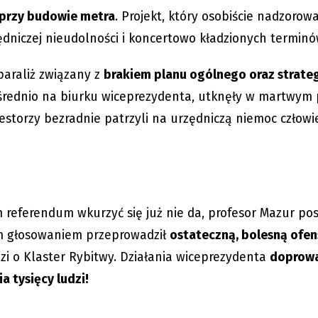
 przy budowie metra
. Projekt, który osobiście nadzorowa
dniczej nieudolności i koncertowo kładzionych terminó
paraliż związany z
brakiem planu ogólnego oraz strateg
średnio na biurku wiceprezydenta, utknęły w martwym 
westorzy bezradnie patrzyli na urzędniczą niemoc człowi
 referendum wkurzyć się już nie da, profesor Mazur po
wym głosowaniem przeprowadził
ostateczną, bolesną ofen
i o Klaster Rybitwy. Działania wiceprezydenta
doprowa
a tysięcy ludzi!