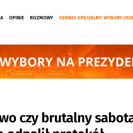
IA
OPINIE
ROZMOWY
SERWIS SPECJALNY: WYBORY 202
wo czy brutalny sabot