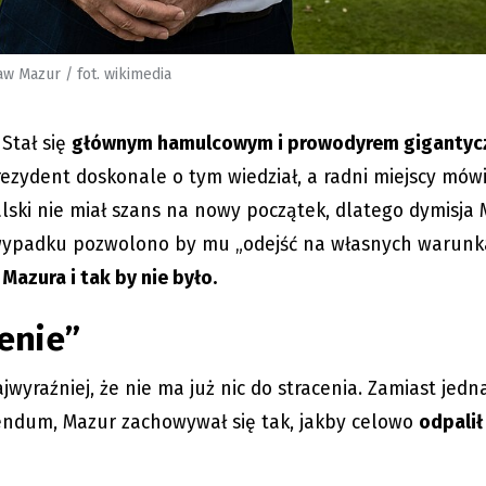
aw Mazur / fot. wikimedia
 Stał się
głównym hamulcowym i prowodyrem giganty
rezydent doskonale o tym wiedział, a radni miejscy mówi
lski nie miał szans na nowy początek, dlatego dymisja 
 wypadku pozwolono by mu „odejść na własnych warunk
:
Mazura i tak by nie było.
enie”
jwyraźniej, że nie ma już nic do stracenia. Zamiast jed
endum, Mazur zachowywał się tak, jakby celowo
odpalił