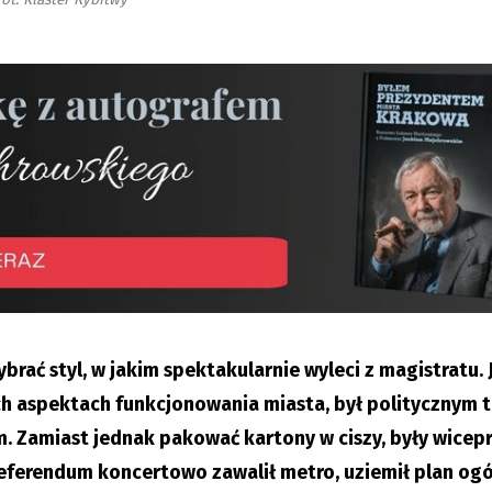
brać styl, w jakim spektakularnie wyleci z magistratu.
h aspektach funkcjonowania miasta, był politycznym 
sam. Zamiast jednak pakować kartony w ciszy, były wice
erendum koncertowo zawalił metro, uziemił plan ogól