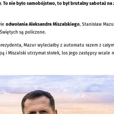
. To nie było samobójstwo, to był brutalny sabotaż n
wie
odwołania Aleksandra Miszalskiego
, Stanisław Mazu
 Świętych
są policzone.
 prezydenta, Mazur wyleciałby z automatu razem z cały
 i Miszalski utrzymał stołek, los jego zastępcy wcale n