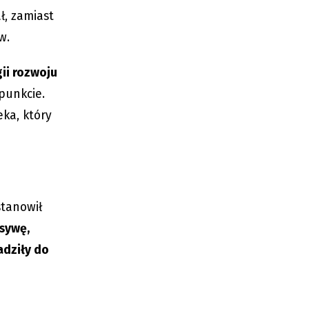
ł, zamiast
w.
ii rozwoju
punkcie.
eka, który
stanowił
sywę,
dziły do