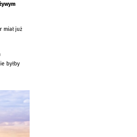
a żywym
r miał już
m
ie byłby