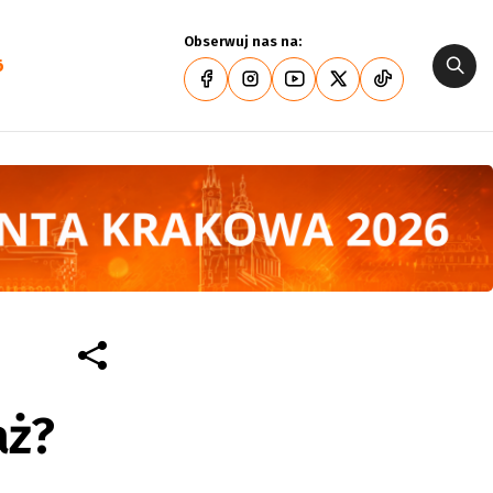
Obserwuj nas na:
6
aż?