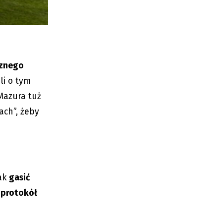
cznego
li o tym
Mazura tuż
ach”, żeby
nak
gasić
 protokół