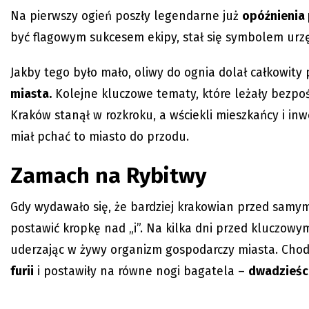
Na pierwszy ogień poszły legendarne już
opóźnienia
być flagowym sukcesem ekipy, stał się symbolem urzę
Jakby tego było mało, oliwy do ognia dolał całkowity 
miasta.
Kolejne kluczowe tematy, które leżały bezpo
Kraków stanął w rozkroku, a wściekli mieszkańcy i in
miał pchać to miasto do przodu.
Zamach na Rybitwy
Gdy wydawało się, że bardziej krakowian przed samym
postawić kropkę nad „i”. Na kilka dni przed kluczo
uderzając w żywy organizm gospodarczy miasta. Chodz
furii
i postawiły na równe nogi bagatela –
dwadzieści