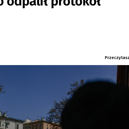
 odpalił protokół
Przeczytasz