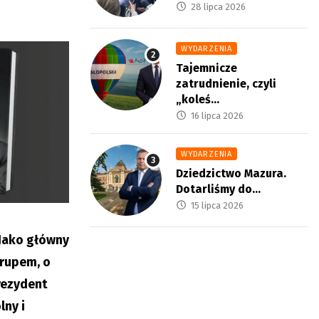
28 lipca 2026
WYDARZENIA
Tajemnicze
zatrudnienie, czyli
„koleś...
16 lipca 2026
WYDARZENIA
Dziedzictwo Mazura.
Dotarliśmy do...
15 lipca 2026
 Jako główny
trupem, o
prezydent
ny i