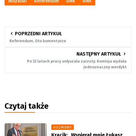
Miszalski
Referendum
UMK
RMK
POPRZEDNI ARTYKUŁ
Referendum. Oto komentarze
NASTĘPNY ARTYKUŁ
Po 22 latach pracy usłyszała zarzuty. Komisja wydała
jednoznaczny werdykt
Czytaj także
ROZMOWY
Kracik: „Wspierał mnie Łukasz