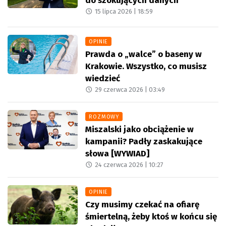
do szokujących danych
15 lipca 2026 |
18:59
OPINIE
Prawda o „walce” o baseny w
Krakowie. Wszystko, co musisz
wiedzieć
29 czerwca 2026 |
03:49
ROZMOWY
Miszalski jako obciążenie w
kampanii? Padły zaskakujące
słowa [WYWIAD]
24 czerwca 2026 |
10:27
OPINIE
Czy musimy czekać na ofiarę
śmiertelną, żeby ktoś w końcu się