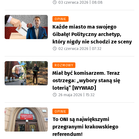
03 czerwca 2026 |
08:08
OPINIE
Każde miasto ma swojego
Gibałę! Polityczny archetyp,
który nigdy nie schodzi ze sceny
02 czerwca 2026 |
07:32
ROZMOWY
Miał być komisarzem. Teraz
ostrzega: „wybory staną się
loterią” [WYWIAD]
26 maja 2026 |
15:32
OPINIE
To ONI są największymi
przegranymi krakowskiego
referendum!