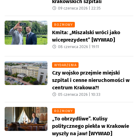
krakowskich szpitali
09 czerwca 2026 |
22:35
ROZMOWY
Kmita: „Miszalski wróci jako
wiceprezydent” [WYWIAD]
08 czerwca 2026 |
19:11
WYDARZENIA
Czy wojsko przejmie miejski
szpital i cenne nieruchomości w
centrum Krakowa?!
05 czerwca 2026 |
10:33
ROZMOWY
„To obrzydliwe”. Kulisy
politycznego piekła w Krakowie
wyszły na jaw! [WYWIAD]