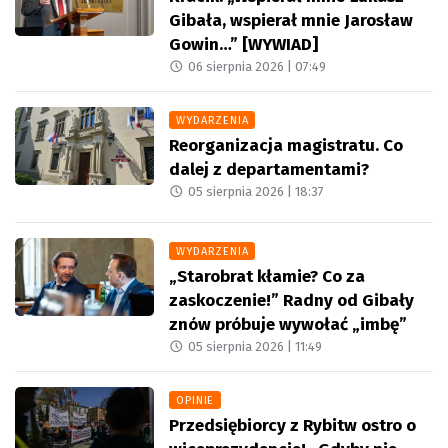
Gibała, wspierał mnie Jarosław
Gowin…” [WYWIAD]
06 sierpnia 2026 |
07:49
WYDARZENIA
Reorganizacja magistratu. Co
dalej z departamentami?
05 sierpnia 2026 |
18:37
WYDARZENIA
„Starobrat kłamie? Co za
zaskoczenie!” Radny od Gibały
znów próbuje wywołać „imbę”
05 sierpnia 2026 |
11:49
OPINIE
Przedsiębiorcy z Rybitw ostro o