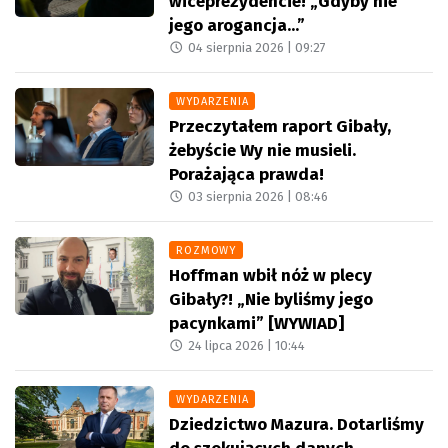
wiceprezydencie! „Gdyby nie
jego arogancja...”
04 sierpnia 2026 |
09:27
WYDARZENIA
Przeczytałem raport Gibały,
żebyście Wy nie musieli.
Porażająca prawda!
03 sierpnia 2026 |
08:46
ROZMOWY
Hoffman wbił nóż w plecy
Gibały?! „Nie byliśmy jego
pacynkami” [WYWIAD]
24 lipca 2026 |
10:44
WYDARZENIA
Dziedzictwo Mazura. Dotarliśmy