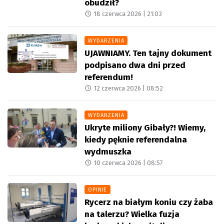
obudził?
18 czerwca 2026 |
21:03
WYDARZENIA
UJAWNIAMY. Ten tajny dokument
podpisano dwa dni przed
referendum!
12 czerwca 2026 |
08:52
WYDARZENIA
Ukryte miliony Gibały?! Wiemy,
kiedy pęknie referendalna
wydmuszka
10 czerwca 2026 |
08:57
OPINIE
Rycerz na białym koniu czy żaba
na talerzu? Wielka fuzja