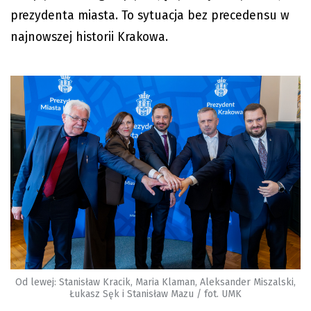
prezydenta miasta. To sytuacja bez precedensu w
najnowszej historii Krakowa.
Od lewej: Stanisław Kracik, Maria Klaman, Aleksander Miszalski,
Łukasz Sęk i Stanisław Mazu / fot. UMK