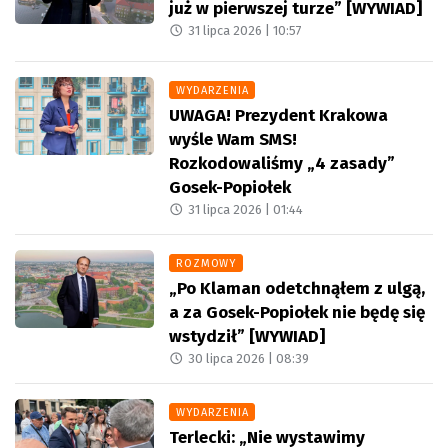
już w pierwszej turze” [WYWIAD]
31 lipca 2026 |
10:57
WYDARZENIA
UWAGA! Prezydent Krakowa
wyśle Wam SMS!
Rozkodowaliśmy „4 zasady”
Gosek-Popiołek
31 lipca 2026 |
01:44
ROZMOWY
„Po Klaman odetchnąłem z ulgą,
a za Gosek-Popiołek nie będę się
wstydził” [WYWIAD]
30 lipca 2026 |
08:39
WYDARZENIA
Terlecki: „Nie wystawimy