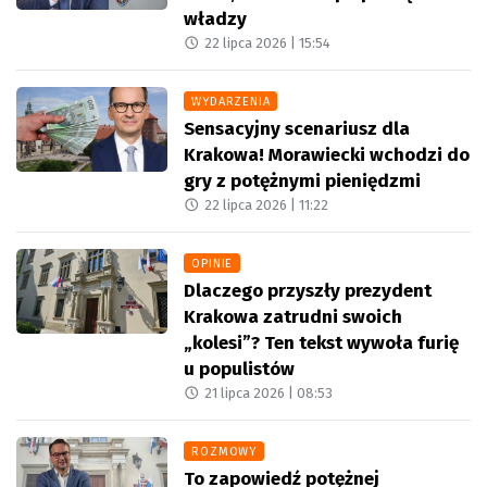
władzy
22 lipca 2026 |
15:54
WYDARZENIA
Sensacyjny scenariusz dla
Krakowa! Morawiecki wchodzi do
gry z potężnymi pieniędzmi
22 lipca 2026 |
11:22
OPINIE
Dlaczego przyszły prezydent
Krakowa zatrudni swoich
„kolesi”? Ten tekst wywoła furię
u populistów
21 lipca 2026 |
08:53
ROZMOWY
To zapowiedź potężnej