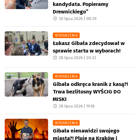
kandydata. Popieramy
Drewnickiego”
30 lipca 2026 |
08:29
WYDARZENIA
Łukasz Gibała zdecydował w
sprawie startu w wyborach!
28 lipca 2026 |
20:32
WYDARZENIA
Gibała odkręca kranik z kasą?!
Trwa bezlitosny WYŚCIG DO
MISKI
28 lipca 2026 |
19:18
WYDARZENIA
Gibała nienawidzi swojego
miasta?! Pluje na Kraków i