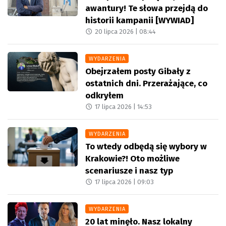
awantury! Te słowa przejdą do
historii kampanii [WYWIAD]
20 lipca 2026 |
08:44
WYDARZENIA
Obejrzałem posty Gibały z
ostatnich dni. Przerażające, co
odkryłem
17 lipca 2026 |
14:53
WYDARZENIA
To wtedy odbędą się wybory w
Krakowie?! Oto możliwe
scenariusze i nasz typ
17 lipca 2026 |
09:03
WYDARZENIA
20 lat minęło. Nasz lokalny