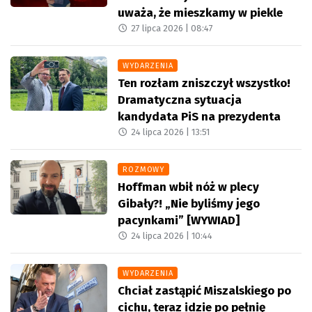
uważa, że mieszkamy w piekle
27 lipca 2026 |
08:47
WYDARZENIA
Ten rozłam zniszczył wszystko!
Dramatyczna sytuacja
kandydata PiS na prezydenta
24 lipca 2026 |
13:51
ROZMOWY
Hoffman wbił nóż w plecy
Gibały?! „Nie byliśmy jego
pacynkami” [WYWIAD]
24 lipca 2026 |
10:44
WYDARZENIA
Chciał zastąpić Miszalskiego po
cichu, teraz idzie po pełnię