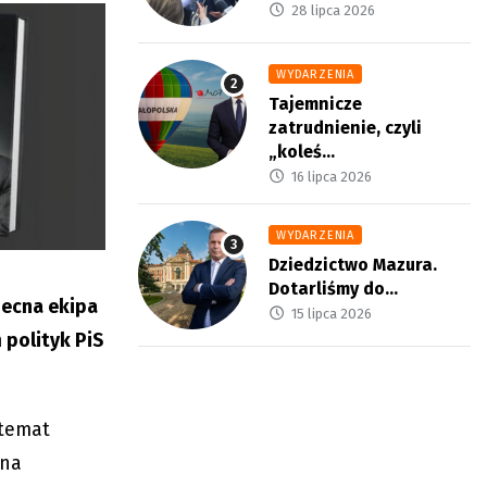
28 lipca 2026
WYDARZENIA
Tajemnicze
zatrudnienie, czyli
„koleś...
16 lipca 2026
WYDARZENIA
Dziedzictwo Mazura.
Dotarliśmy do...
becna ekipa
15 lipca 2026
polityk PiS
 temat
 na