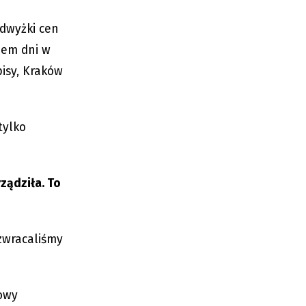
odwyżki cen
edem dni w
pisy, Kraków
tylko
ządziła. To
 zwracaliśmy
owy