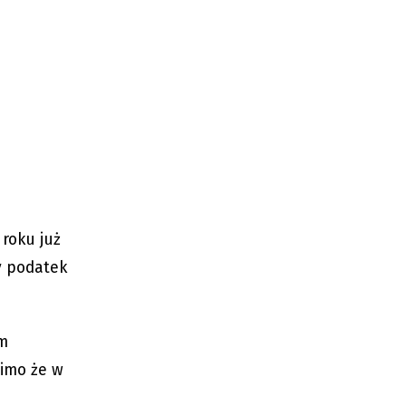
 roku już
y podatek
em
mimo że w