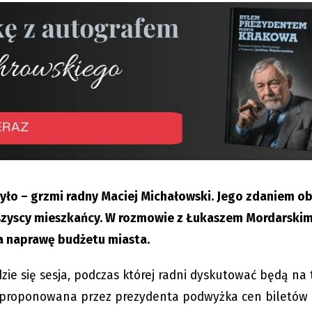
było – grzmi radny Maciej Michałowski. Jego zdaniem o
szyscy mieszkańcy. W rozmowie z Łukaszem Mordarskim 
a naprawę budżetu miasta.
dzie się sesja, podczas której radni dyskutować będą na
zaproponowana przez prezydenta podwyżka cen biletów