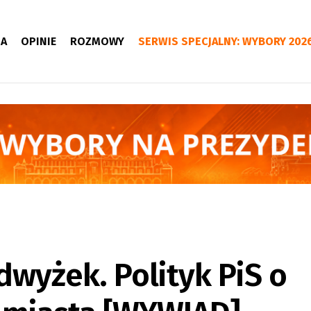
IA
OPINIE
ROZMOWY
SERWIS SPECJALNY: WYBORY 202
wyżek. Polityk PiS o