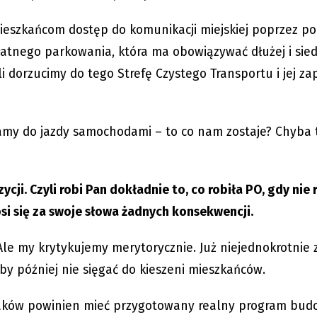
mieszkańcom dostęp do komunikacji miejskiej poprzez p
 płatnego parkowania, która ma obowiązywać dłużej i si
li dorzucimy do tego Strefę Czystego Transportu i jej za
camy do jazdy samochodami – to co nam zostaje? Chyba 
i. Czyli robi Pan dokładnie to, co robiła PO, gdy nie r
i się za swoje słowa żadnych konsekwencji.
Ale my krytykujemy merytorycznie. Już niejednokrotnie
by później nie sięgać do kieszeni mieszkańców.
raków powinien mieć przygotowany realny program bud