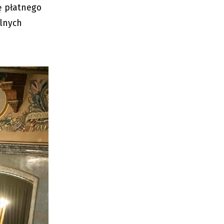
ę płatnego
alnych