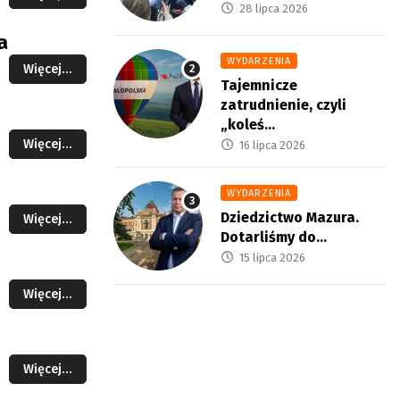
28 lipca 2026
a
WYDARZENIA
Więcej…
Tajemnicze
zatrudnienie, czyli
„koleś...
Więcej…
16 lipca 2026
WYDARZENIA
Dziedzictwo Mazura.
Więcej…
Dotarliśmy do...
15 lipca 2026
Więcej…
Więcej…