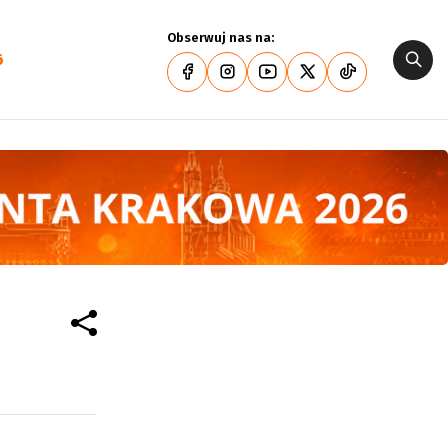
Obserwuj nas na:
6