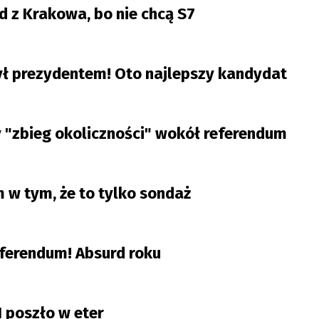
zd z Krakowa, bo nie chcą S7
 był prezydentem! Oto najlepszy kandydat
y "zbieg okoliczności" wokół referendum
w tym, że to tylko sondaż
ferendum! Absurd roku
I poszło w eter