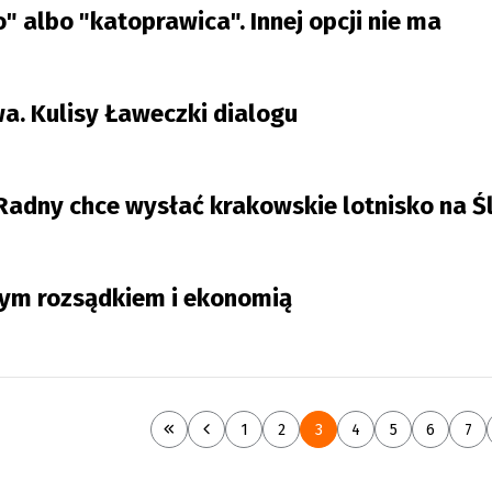
 albo "katoprawica". Innej opcji nie ma
a. Kulisy Ławeczki dialogu
Radny chce wysłać krakowskie lotnisko na Ś
wym rozsądkiem i ekonomią
1
2
3
4
5
6
7