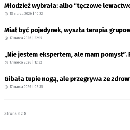
Młodzież wybrała: albo "tęczowe lewactwo"
18 marca 2026 | 10:22
Miał być pojedynek, wyszła terapia grupow
17 marca 2026 | 22:15
„Nie jestem ekspertem, ale mam pomysł”. 
17 marca 2026 | 12:32
Gibała tupie nogą, ale przegrywa ze zdro
17 marca 2026 | 08:35
Strona 3 z 8